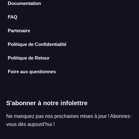
o
b
g
d
Documentation
o
e
r
i
k
a
n
FAQ
m
Partenaire
Politique de Confidentialité
Politique de Retour
Foire aux questionnes
S'abonner à notre infolettre
Ne manquez pas nos prochaines mises à jour ! Abonnez-
vous dès aujourd’hui !