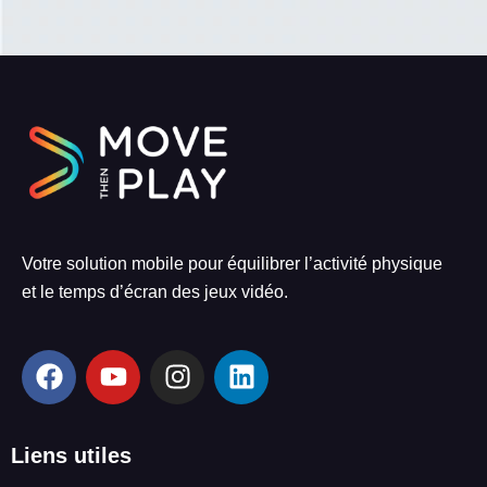
Votre solution mobile pour équilibrer l’activité physique
et le temps d’écran des jeux vidéo.
F
Y
I
L
a
o
n
i
c
u
s
n
e
t
t
k
Liens utiles
b
u
a
e